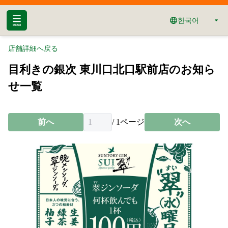
한국어
店舗詳細へ戻る
目利きの銀次 東川口北口駅前店のお知ら
せ一覧
前へ
/
1
ページ
次へ