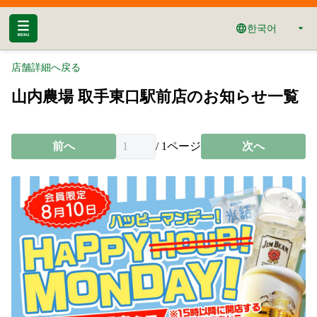
한국어
店舗詳細へ戻る
山内農場 取手東口駅前店のお知らせ一覧
前へ
/
1
ページ
次へ